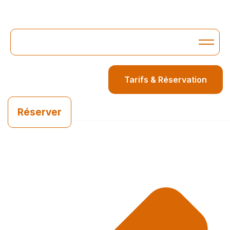
La transaction a échoué
Le lieu
Merci de ré-essayer.
Tarifs & Réservation
Notre ADN
Le spa
Réserver
Les chambres
Salle d’activité
Galerie photos
Stages & Week-end
Entreprise