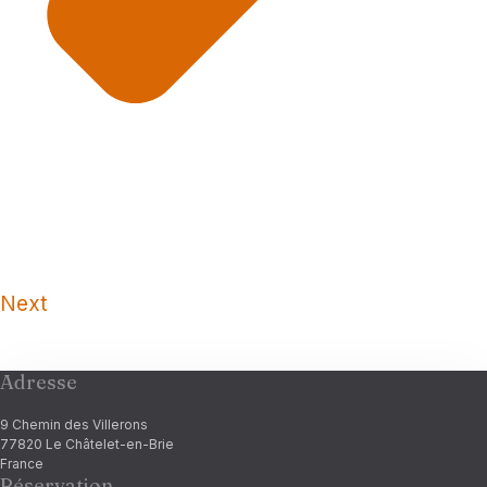
Arrivée
Next
Départ
Adresse
Adultes
Enfants
9 Chemin des Villerons
77820 Le Châtelet-en-Brie
France
Réservation